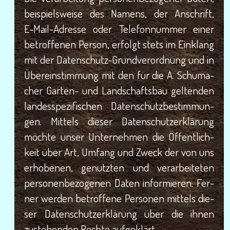
bei­spiels­wei­se des Namens, der Anschrift,
E‑Mail-Adres­se oder Tele­fon­num­mer einer
betrof­fe­nen Per­son, erfolgt stets im Ein­klang
mit der Daten­schutz-Grund­ver­ord­nung und in
Über­ein­stim­mung mit den für die A. Schu­ma­
cher Gar­ten- und Land­schafts­bau gel­ten­den
lan­des­spe­zi­fi­schen Daten­schutz­be­stim­mun­
gen. Mit­tels die­ser Daten­schutz­er­klä­rung
möch­te unser Unter­neh­men die Öffent­lich­
keit über Art, Umfang und Zweck der von uns
erho­be­nen, genutz­ten und ver­ar­bei­te­ten
per­so­nen­be­zo­ge­nen Daten infor­mie­ren. Fer­
ner wer­den betrof­fe­ne Per­so­nen mit­tels die­
ser Daten­schutz­er­klä­rung über die ihnen
zuste­hen­den Rech­te aufgeklärt.