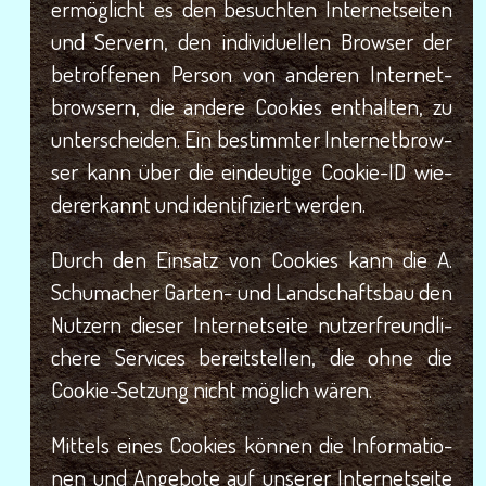
ermög­licht es den besuch­ten Inter­net­sei­ten
und Ser­vern, den indi­vi­du­el­len Brow­ser der
betrof­fe­nen Per­son von ande­ren Inter­net­
brow­sern, die ande­re Coo­kies ent­hal­ten, zu
unter­schei­den. Ein bestimm­ter Inter­net­brow­
ser kann über die ein­deu­ti­ge Coo­kie-ID wie­
der­erkannt und iden­ti­fi­ziert werden.
Durch den Ein­satz von Coo­kies kann die A.
Schu­ma­cher Gar­ten- und Land­schafts­bau den
Nut­zern die­ser Inter­net­sei­te nut­zer­freund­li­
che­re Ser­vices bereit­stel­len, die ohne die
Coo­kie-Set­zung nicht mög­lich wären.
Mit­tels eines Coo­kies kön­nen die Infor­ma­tio­
nen und Ange­bo­te auf unse­rer Inter­net­sei­te