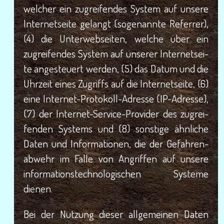
wel­cher ein zugrei­fen­des Sys­tem auf unse­re
Inter­net­sei­te gelangt (soge­nann­te Refer­rer),
(4) die Unter­web­sei­ten, wel­che über ein
zugrei­fen­des Sys­tem auf unse­rer Inter­net­sei­
te ange­steu­ert wer­den, (5) das Datum und die
Uhr­zeit eines Zugriffs auf die Inter­net­sei­te, (6)
eine Inter­net-Pro­to­koll-Adres­se (IP-Adres­se),
(7) der Inter­net-Ser­vice-Pro­vi­der des zugrei­
fen­den Sys­tems und (8) sons­ti­ge ähn­li­che
Daten und Infor­ma­tio­nen, die der Gefah­ren­
ab­wehr im Fal­le von Angrif­fen auf unse­re
infor­ma­ti­ons­tech­no­lo­gi­schen Sys­te­me
dienen.
Bei der Nut­zung die­ser all­ge­mei­nen Daten