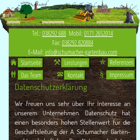
Bastorf
Kühlungsborn
Bad Doberan
Rostock
Neubukow
Rerik
Kröpelin
Tel.:
038292 688
Mobil:
0171 2652014
Fax:
038292 820884
E‑Mail:
info@schumacher-gartenbau.com
Refe­ren­zen
Start­sei­te
Leis­tun­gen
Impres­sum
Das Team
Kon­takt
Daten­schutz­er­klä­rung
Wir freu­en uns sehr über Ihr Inter­es­se an
unse­rem Unter­neh­men. Daten­schutz hat
einen beson­ders hohen Stel­len­wert für die
Geschäfts­lei­tung der A. Schu­ma­cher Gar­ten-