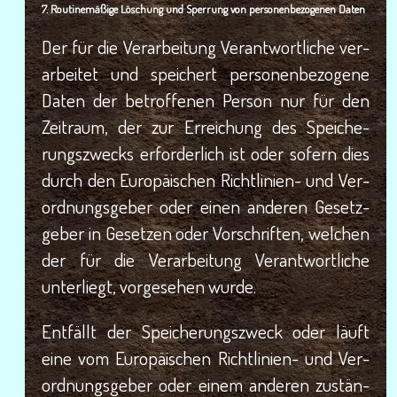
7. Rou­ti­ne­mä­ßi­ge Löschung und Sper­rung von per­so­nen­be­zo­ge­nen Daten
Der für die Ver­ar­bei­tung Ver­ant­wort­li­che ver­
ar­bei­tet und spei­chert per­so­nen­be­zo­ge­ne
Daten der betrof­fe­nen Per­son nur für den
Zeit­raum, der zur Errei­chung des Spei­che­
rungs­zwecks erfor­der­lich ist oder sofern dies
durch den Euro­päi­schen Richt­li­ni­en- und Ver­
ord­nungs­ge­ber oder einen ande­ren Gesetz­
ge­ber in Geset­zen oder Vor­schrif­ten, wel­chen
der für die Ver­ar­bei­tung Ver­ant­wort­li­che
unter­liegt, vor­ge­se­hen wurde.
Ent­fällt der Spei­che­rungs­zweck oder läuft
eine vom Euro­päi­schen Richt­li­ni­en- und Ver­
ord­nungs­ge­ber oder einem ande­ren zustän­