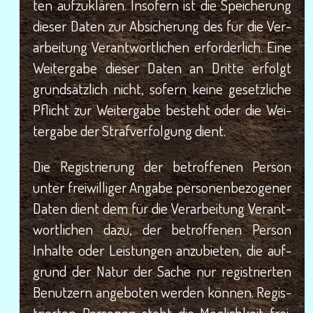
ten auf­zu­klä­ren. Inso­fern ist die Spei­che­rung
die­ser Daten zur Absi­che­rung des für die Ver­
ar­bei­tung Ver­ant­wort­li­chen erfor­der­lich. Eine
Wei­ter­ga­be die­ser Daten an Drit­te erfolgt
grund­sätz­lich nicht, sofern kei­ne gesetz­li­che
Pflicht zur Wei­ter­ga­be besteht oder die Wei­
ter­ga­be der Straf­ver­fol­gung dient.
Die Regis­trie­rung der betrof­fe­nen Per­son
unter frei­wil­li­ger Anga­be per­so­nen­be­zo­ge­ner
Daten dient dem für die Ver­ar­bei­tung Ver­ant­
wort­li­chen dazu, der betrof­fe­nen Per­son
Inhal­te oder Leis­tun­gen anzu­bie­ten, die auf­
grund der Natur der Sache nur regis­trier­ten
Benut­zern ange­bo­ten wer­den kön­nen. Regis­
trier­ten Per­so­nen steht die Mög­lich­keit frei,