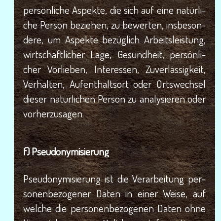
per­sön­li­che Aspek­te, die sich auf eine natür­li­
che Per­son bezie­hen, zu bewer­ten, ins­be­son­
de­re, um Aspek­te bezüg­lich Arbeits­leis­tung,
wirt­schaft­li­cher Lage, Gesund­heit, per­sön­li­
cher Vor­lie­ben, Inter­es­sen, Zuver­läs­sig­keit,
Ver­hal­ten, Auf­ent­halts­ort oder Orts­wech­sel
die­ser natür­li­chen Per­son zu ana­ly­sie­ren oder
vorherzusagen.
f) Pseud­ony­mi­sie­rung
Pseud­ony­mi­sie­rung ist die Ver­ar­bei­tung per­
so­nen­be­zo­ge­ner Daten in einer Wei­se, auf
wel­che die per­so­nen­be­zo­ge­nen Daten ohne