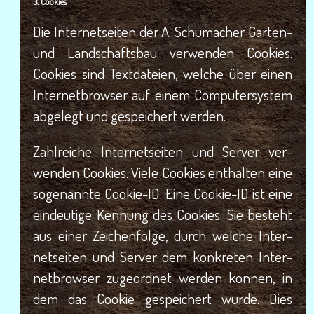
3. Coo­kies
Die Inter­net­sei­ten der A. Schu­ma­cher Gar­ten-
und Land­schafts­bau ver­wen­den Coo­kies.
Coo­kies sind Text­da­tei­en, wel­che über einen
Inter­net­brow­ser auf einem Com­pu­ter­sys­tem
abge­legt und gespei­chert werden.
Zahl­rei­che Inter­net­sei­ten und Ser­ver ver­
wen­den Coo­kies. Vie­le Coo­kies ent­hal­ten eine
soge­nann­te Coo­kie-ID. Eine Coo­kie-ID ist eine
ein­deu­ti­ge Ken­nung des Coo­kies. Sie besteht
aus einer Zei­chen­fol­ge, durch wel­che Inter­
net­sei­ten und Ser­ver dem kon­kre­ten Inter­
net­brow­ser zuge­ord­net wer­den kön­nen, in
dem das Coo­kie gespei­chert wur­de. Dies