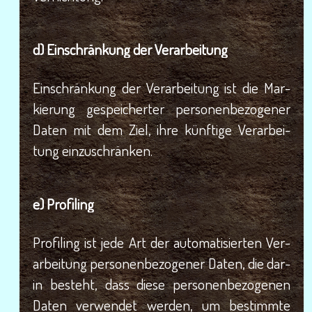
d) Ein­schrän­kung der Verarbeitung
Ein­schrän­kung der Ver­ar­bei­tung ist die Mar­
kie­rung gespei­cher­ter per­so­nen­be­zo­ge­ner
Daten mit dem Ziel, ihre künf­ti­ge Ver­ar­bei­
tung einzuschränken.
e) Pro­fil­ing
Pro­fil­ing ist jede Art der auto­ma­ti­sier­ten Ver­
ar­bei­tung per­so­nen­be­zo­ge­ner Daten, die dar­
in besteht, dass die­se per­so­nen­be­zo­ge­nen
Daten ver­wen­det wer­den, um bestimm­te