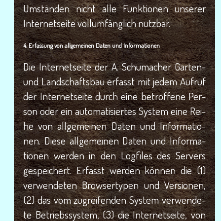
Umstän­den nicht alle Funk­tio­nen unse­rer
Inter­net­sei­te voll­um­fäng­lich nutzbar.
4. Erfas­sung von all­ge­mei­nen Daten und Informationen
Die Inter­net­sei­te der A. Schu­ma­cher Gar­ten-
und Land­schafts­bau erfasst mit jedem Auf­ruf
der Inter­net­sei­te durch eine betrof­fe­ne Per­
son oder ein auto­ma­ti­sier­tes Sys­tem eine Rei­
he von all­ge­mei­nen Daten und Infor­ma­tio­
nen. Die­se all­ge­mei­nen Daten und Infor­ma­
tio­nen wer­den in den Log­files des Ser­vers
gespei­chert. Erfasst wer­den kön­nen die (1)
ver­wen­de­ten Brow­ser­ty­pen und Ver­sio­nen,
(2) das vom zugrei­fen­den Sys­tem ver­wen­de­
te Betriebs­sys­tem, (3) die Inter­net­sei­te, von