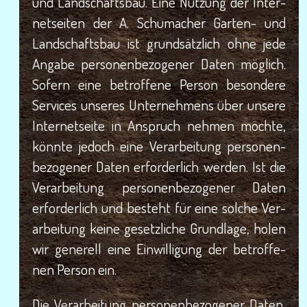
und Land­schafts­bau. Eine Nut­zung der Inter­
net­sei­ten der A. Schu­ma­cher Gar­ten- und
Land­schafts­bau ist grund­sätz­lich ohne jede
Anga­be per­so­nen­be­zo­ge­ner Daten mög­lich.
Sofern eine betrof­fe­ne Per­son beson­de­re
Ser­vices unse­res Unter­neh­mens über unse­re
Inter­net­sei­te in Anspruch neh­men möch­te,
könn­te jedoch eine Ver­ar­bei­tung per­so­nen­
be­zo­ge­ner Daten erfor­der­lich wer­den. Ist die
Ver­ar­bei­tung per­so­nen­be­zo­ge­ner Daten
erfor­der­lich und besteht für eine sol­che Ver­
ar­bei­tung kei­ne gesetz­li­che Grund­la­ge, holen
wir gene­rell eine Ein­wil­li­gung der betrof­fe­
nen Per­son ein.
Die Ver­ar­bei­tung per­so­nen­be­zo­ge­ner Daten,