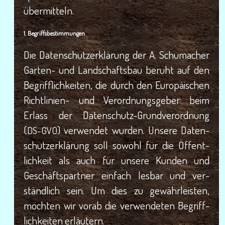
übermitteln.
1. Begriffs­be­stim­mun­gen
Die Daten­schutz­er­klä­rung der A. Schu­ma­cher
Gar­ten- und Land­schafts­bau beruht auf den
Begriff­lich­kei­ten, die durch den Euro­päi­schen
Richt­li­ni­en- und Ver­ord­nungs­ge­ber beim
Erlass der Daten­schutz-Grund­ver­ord­nung
(
) ver­wen­det wur­den. Unse­re Daten­
DS-GVO
schutz­er­klä­rung soll sowohl für die Öffent­
lich­keit als auch für unse­re Kun­den und
Geschäfts­part­ner ein­fach les­bar und ver­
ständ­lich sein. Um dies zu gewähr­leis­ten,
möch­ten wir vor­ab die ver­wen­de­ten Begriff­
lich­kei­ten erläutern.