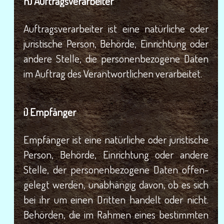
h) Auf­trags­ver­ar­bei­ter
Auf­trags­ver­ar­bei­ter ist eine natür­li­che oder
juris­ti­sche Per­son, Behör­de, Ein­rich­tung oder
ande­re Stel­le, die per­so­nen­be­zo­ge­ne Daten
im Auf­trag des Ver­ant­wort­li­chen verarbeitet.
i) Emp­fän­ger
Emp­fän­ger ist eine natür­li­che oder juris­ti­sche
Per­son, Behör­de, Ein­rich­tung oder ande­re
Stel­le, der per­so­nen­be­zo­ge­ne Daten offen­
ge­legt wer­den, unab­hän­gig davon, ob es sich
bei ihr um einen Drit­ten han­delt oder nicht.
Behör­den, die im Rah­men eines bestimm­ten