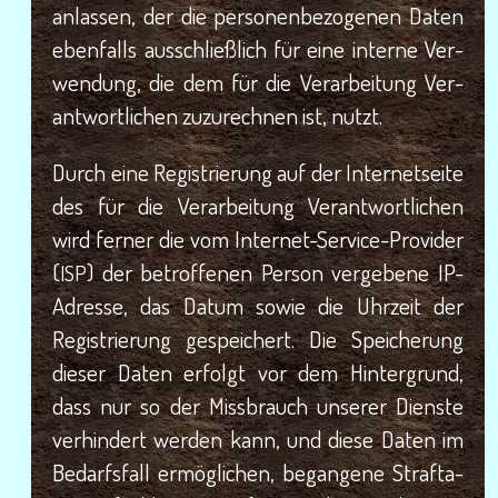
an­las­sen, der die per­so­nen­be­zo­ge­nen Daten
eben­falls aus­schließ­lich für eine inter­ne Ver­
wen­dung, die dem für die Ver­ar­bei­tung Ver­
ant­wort­li­chen zuzu­rech­nen ist, nutzt.
Durch eine Regis­trie­rung auf der Inter­net­sei­te
des für die Ver­ar­bei­tung Ver­ant­wort­li­chen
wird fer­ner die vom Inter­net-Ser­vice-Pro­vi­der
(
) der betrof­fe­nen Per­son ver­ge­be­ne IP-
ISP
Adres­se, das Datum sowie die Uhr­zeit der
Regis­trie­rung gespei­chert. Die Spei­che­rung
die­ser Daten erfolgt vor dem Hin­ter­grund,
dass nur so der Miss­brauch unse­rer Diens­te
ver­hin­dert wer­den kann, und die­se Daten im
Bedarfs­fall ermög­li­chen, began­ge­ne Straf­ta­