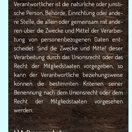
Ver­ant­wort­li­cher ist die natür­li­che oder juris­ti­
sche Per­son, Behör­de, Ein­rich­tung oder ande­
re Stel­le, die allein oder gemein­sam mit ande­
ren über die Zwe­cke und Mit­tel der Ver­ar­bei­
tung von per­so­nen­be­zo­ge­nen Daten ent­
schei­det. Sind die Zwe­cke und Mit­tel die­ser
Ver­ar­bei­tung durch das Uni­ons­recht oder das
Recht der Mit­glied­staa­ten vor­ge­ge­ben, so
kann der Ver­ant­wort­li­che bezie­hungs­wei­se
kön­nen die bestimm­ten Kri­te­ri­en sei­ner
Benen­nung nach dem Uni­ons­recht oder dem
Recht der Mit­glied­staa­ten vor­ge­se­hen
werden.