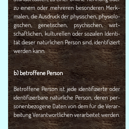
zu einem oder meh­re­ren beson­de­ren Merk­
ma­len, die Aus­druck der phy­si­schen, phy­sio­lo­
gi­schen, gene­ti­schen, psy­chi­schen, wirt­
schaft­li­chen, kul­tu­rel­len oder sozia­len Iden­ti­
tät die­ser natür­li­chen Per­son sind, iden­ti­fi­ziert
wer­den kann.
b) betrof­fe­ne Person
Betrof­fe­ne Per­son ist jede iden­ti­fi­zier­te oder
iden­ti­fi­zier­ba­re natür­li­che Per­son, deren per­
so­nen­be­zo­ge­ne Daten von dem für die Ver­ar­
bei­tung Ver­ant­wort­li­chen ver­ar­bei­tet werden.