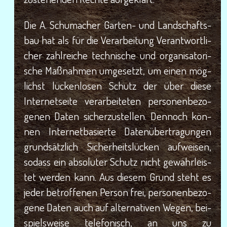
Die A. Schu­ma­cher Gar­ten- und Land­schafts­
bau hat als für die Ver­ar­bei­tung Ver­ant­wort­li­
cher zahl­rei­che tech­ni­sche und orga­ni­sa­to­ri­
sche Maß­nah­men umge­setzt, um einen mög­
lichst lücken­lo­sen Schutz der über die­se
Inter­net­sei­te ver­ar­bei­te­ten per­so­nen­be­zo­
ge­nen Daten sicher­zu­stel­len. Den­noch kön­
nen Inter­net­ba­sier­te Daten­über­tra­gun­gen
grund­sätz­lich Sicher­heits­lü­cken auf­wei­sen,
sodass ein abso­lu­ter Schutz nicht gewähr­leis­
tet wer­den kann. Aus die­sem Grund steht es
jeder betrof­fe­nen Per­son frei, per­so­nen­be­zo­
ge­ne Daten auch auf alter­na­ti­ven Wegen, bei­
spiels­wei­se tele­fo­nisch, an uns zu