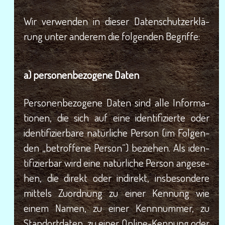
Wir ver­wen­den in die­ser Daten­schutz­er­klä­
rung unter ande­rem die fol­gen­den Begriffe:
a) per­so­nen­be­zo­ge­ne Daten
Per­so­nen­be­zo­ge­ne Daten sind alle Infor­ma­
tio­nen, die sich auf eine iden­ti­fi­zier­te oder
iden­ti­fi­zier­ba­re natür­li­che Per­son (im Fol­gen­
den „betrof­fe­ne Per­son“) bezie­hen. Als iden­
ti­fi­zier­bar wird eine natür­li­che Per­son ange­se­
hen, die direkt oder indi­rekt, ins­be­son­de­re
mit­tels Zuord­nung zu einer Ken­nung wie
einem Namen, zu einer Kenn­num­mer, zu
Stand­ort­da­ten, zu einer Online-Ken­nung oder