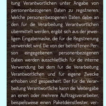
tung Ver­ant­wort­li­chen unter Anga­be von
per­so­nen­be­zo­ge­nen Daten zu regis­trie­ren.
Wel­che per­so­nen­be­zo­ge­nen Daten dabei an
den für die Ver­ar­bei­tung Ver­ant­wort­li­chen
über­mit­telt wer­den, ergibt sich aus der jewei­
li­gen Ein­ga­be­mas­ke, die für die Regis­trie­rung
ver­wen­det wird. Die von der betrof­fe­nen Per­
son ein­ge­ge­be­nen per­so­nen­be­zo­ge­nen
Daten wer­den aus­schließ­lich für die inter­ne
Ver­wen­dung bei dem für die Ver­ar­bei­tung
Ver­ant­wort­li­chen und für eige­ne Zwe­cke
erho­ben und gespei­chert. Der für die Ver­ar­
bei­tung Ver­ant­wort­li­che kann die Wei­ter­ga­be
an einen oder meh­re­re Auf­trags­ver­ar­bei­ter,
bei­spiels­wei­se einen Paket­dienst­leis­ter, ver­