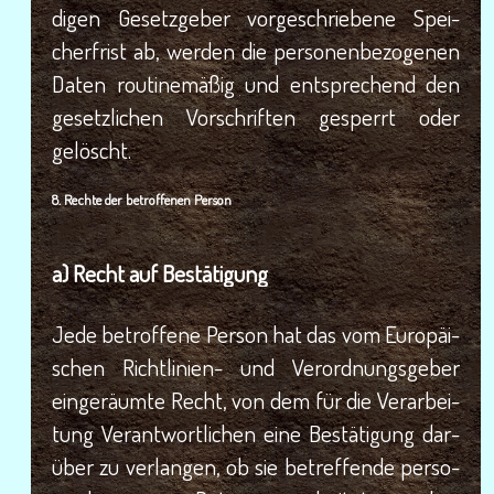
di­gen Gesetz­ge­ber vor­ge­schrie­be­ne Spei­
cher­frist ab, wer­den die per­so­nen­be­zo­ge­nen
Daten rou­ti­ne­mä­ßig und ent­spre­chend den
gesetz­li­chen Vor­schrif­ten gesperrt oder
gelöscht.
8. Rech­te der betrof­fe­nen Person
a) Recht auf Bestätigung
Jede betrof­fe­ne Per­son hat das vom Euro­päi­
schen Richt­li­ni­en- und Ver­ord­nungs­ge­ber
ein­ge­räum­te Recht, von dem für die Ver­ar­bei­
tung Ver­ant­wort­li­chen eine Bestä­ti­gung dar­
über zu ver­lan­gen, ob sie betref­fen­de per­so­