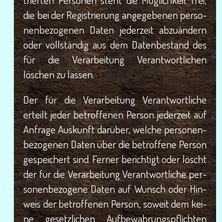
die bei der Regis­trie­rung ange­ge­be­nen per­so­
nen­be­zo­ge­nen Daten jeder­zeit abzu­än­dern
oder voll­stän­dig aus dem Daten­be­stand des
für die Ver­ar­bei­tung Ver­ant­wort­li­chen
löschen zu lassen.
Der für die Ver­ar­bei­tung Ver­ant­wort­li­che
erteilt jeder betrof­fe­nen Per­son jeder­zeit auf
Anfra­ge Aus­kunft dar­über, wel­che per­so­nen­
be­zo­ge­nen Daten über die betrof­fe­ne Per­son
gespei­chert sind. Fer­ner berich­tigt oder löscht
der für die Ver­ar­bei­tung Ver­ant­wort­li­che per­
so­nen­be­zo­ge­ne Daten auf Wunsch oder Hin­
weis der betrof­fe­nen Per­son, soweit dem kei­
ne gesetz­li­chen Auf­be­wah­rungs­pflich­ten