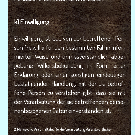
k) Ein­wil­li­gung
Ein­wil­li­gung ist jede von der betrof­fe­nen Per­
son frei­wil­lig für den bestimm­ten Fall in infor­
mier­ter Wei­se und unmiss­ver­ständ­lich abge­
ge­be­ne Wil­lens­be­kun­dung in Form einer
Erklä­rung oder einer sons­ti­gen ein­deu­ti­gen
bestä­ti­gen­den Hand­lung, mit der die betrof­
fe­ne Per­son zu ver­ste­hen gibt, dass sie mit
der Ver­ar­bei­tung der sie betref­fen­den per­so­
nen­be­zo­ge­nen Daten ein­ver­stan­den ist.
2. Name und Anschrift des für die Ver­ar­bei­tung Verantwortlichen