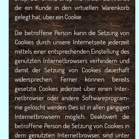
die ein Kun­de in den vir­tu­el­len Waren­korb
gelegt hat, über ein Cookie.
Die betrof­fe­ne Per­son kann die Set­zung von
Coo­kies durch unse­re Inter­net­sei­te jeder­zeit
mit­tels einer ent­spre­chen­den Ein­stel­lung des
genutz­ten Inter­net­brow­sers ver­hin­dern und
damit der Set­zung von Coo­kies dau­er­haft
wider­spre­chen. Fer­ner kön­nen bereits
gesetz­te Coo­kies jeder­zeit über einen Inter­
net­brow­ser oder ande­re Soft­ware­pro­gram­
me gelöscht wer­den. Dies ist in allen gän­gi­gen
Inter­net­brow­sern mög­lich. Deak­ti­viert die
betrof­fe­ne Per­son die Set­zung von Coo­kies in
dem genutz­ten Inter­net­brow­ser, sind unter