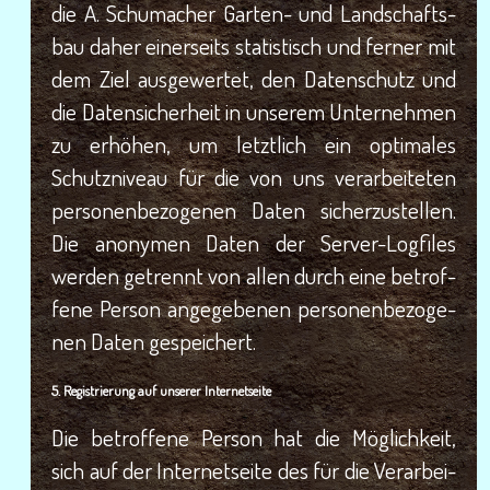
die A. Schu­ma­cher Gar­ten- und Land­schafts­
bau daher einer­seits sta­tis­tisch und fer­ner mit
dem Ziel aus­ge­wer­tet, den Daten­schutz und
die Daten­si­cher­heit in unse­rem Unter­neh­men
zu erhö­hen, um letzt­lich ein opti­ma­les
Schutz­ni­veau für die von uns ver­ar­bei­te­ten
per­so­nen­be­zo­ge­nen Daten sicher­zu­stel­len.
Die anony­men Daten der Ser­ver-Log­files
wer­den getrennt von allen durch eine betrof­
fe­ne Per­son ange­ge­be­nen per­so­nen­be­zo­ge­
nen Daten gespeichert.
5. Regis­trie­rung auf unse­rer Internetseite
Die betrof­fe­ne Per­son hat die Mög­lich­keit,
sich auf der Inter­net­sei­te des für die Ver­ar­bei­