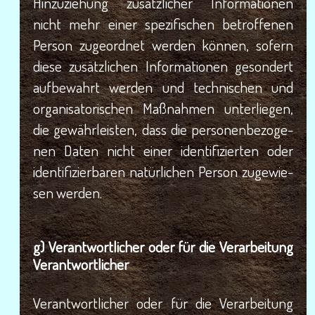
Hin­zu­zie­hung zusätz­li­cher Infor­ma­tio­nen
nicht mehr einer spe­zi­fi­schen betrof­fe­nen
Per­son zuge­ord­net wer­den kön­nen, sofern
die­se zusätz­li­chen Infor­ma­tio­nen geson­dert
auf­be­wahrt wer­den und tech­ni­schen und
orga­ni­sa­to­ri­schen Maß­nah­men unter­lie­gen,
die gewähr­leis­ten, dass die per­so­nen­be­zo­ge­
nen Daten nicht einer iden­ti­fi­zier­ten oder
iden­ti­fi­zier­ba­ren natür­li­chen Per­son zuge­wie­
sen werden.
g) Ver­ant­wort­li­cher oder für die Ver­ar­bei­tung
Verantwortlicher
Ver­ant­wort­li­cher oder für die Ver­ar­bei­tung