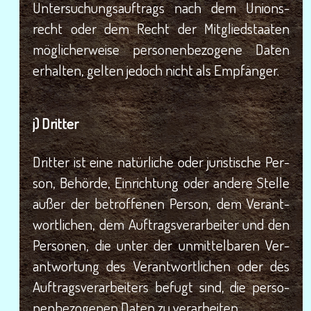
Unter­su­chungs­auf­trags nach dem Uni­ons­
recht oder dem Recht der Mit­glied­staa­ten
mög­li­cher­wei­se per­so­nen­be­zo­ge­ne Daten
erhal­ten, gel­ten jedoch nicht als Empfänger.
j) Drit­ter
Drit­ter ist eine natür­li­che oder juris­ti­sche Per­
son, Behör­de, Ein­rich­tung oder ande­re Stel­le
außer der betrof­fe­nen Per­son, dem Ver­ant­
wort­li­chen, dem Auf­trags­ver­ar­bei­ter und den
Per­so­nen, die unter der unmit­tel­ba­ren Ver­
ant­wor­tung des Ver­ant­wort­li­chen oder des
Auf­trags­ver­ar­bei­ters befugt sind, die per­so­
nen­be­zo­ge­nen Daten zu verarbeiten.