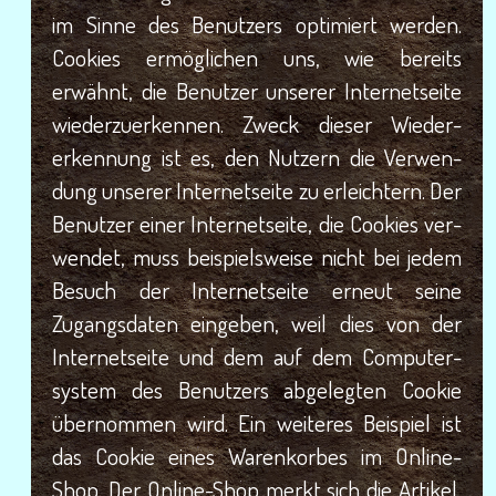
im Sin­ne des Benut­zers opti­miert wer­den.
Coo­kies ermög­li­chen uns, wie bereits
erwähnt, die Benut­zer unse­rer Inter­net­sei­te
wie­der­zu­er­ken­nen. Zweck die­ser Wie­der­
erken­nung ist es, den Nut­zern die Ver­wen­
dung unse­rer Inter­net­sei­te zu erleich­tern. Der
Benut­zer einer Inter­net­sei­te, die Coo­kies ver­
wen­det, muss bei­spiels­wei­se nicht bei jedem
Besuch der Inter­net­sei­te erneut sei­ne
Zugangs­da­ten ein­ge­ben, weil dies von der
Inter­net­sei­te und dem auf dem Com­pu­ter­
sys­tem des Benut­zers abge­leg­ten Coo­kie
über­nom­men wird. Ein wei­te­res Bei­spiel ist
das Coo­kie eines Waren­kor­bes im Online-
Shop. Der Online-Shop merkt sich die Arti­kel,