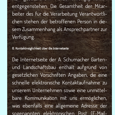
ent­ge­gen­ste­hen. Die Gesamt­heit der Mit­ar­
bei­ter des für die Ver­ar­bei­tung Ver­ant­wort­li­
chen ste­hen der betrof­fe­nen Per­son in die­
sem Zusam­men­hang als Ansprech­part­ner zur
Verfügung.
6. Kon­takt­mög­lich­keit über die Internetseite
Die Inter­net­sei­te der A. Schu­ma­cher Gar­ten-
und Land­schafts­bau ent­hält auf­grund von
gesetz­li­chen Vor­schrif­ten Anga­ben, die eine
schnel­le elek­tro­ni­sche Kon­takt­auf­nah­me zu
unse­rem Unter­neh­men sowie eine unmit­tel­
ba­re Kom­mu­ni­ka­ti­on mit uns ermög­li­chen,
was eben­falls eine all­ge­mei­ne Adres­se der
soge­nann­ten elek­tro­ni­schen Post (E‑Mail-