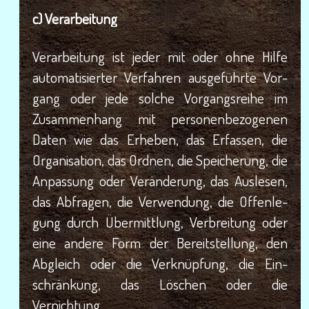
c) Ver­ar­bei­tung
Ver­ar­bei­tung ist jeder mit oder ohne Hil­fe
auto­ma­ti­sier­ter Ver­fah­ren aus­ge­führ­te Vor­
gang oder jede sol­che Vor­gangs­rei­he im
Zusam­men­hang mit per­so­nen­be­zo­ge­nen
Daten wie das Erhe­ben, das Erfas­sen, die
Orga­ni­sa­ti­on, das Ord­nen, die Spei­che­rung, die
Anpas­sung oder Ver­än­de­rung, das Aus­le­sen,
das Abfra­gen, die Ver­wen­dung, die Offen­le­
gung durch Über­mitt­lung, Ver­brei­tung oder
eine ande­re Form der Bereit­stel­lung, den
Abgleich oder die Ver­knüp­fung, die Ein­
schrän­kung, das Löschen oder die
Vernichtung.