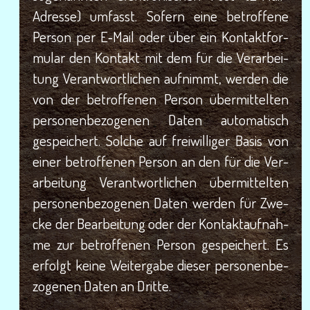
Adres­se) umfasst. Sofern eine betrof­fe­ne
Per­son per E‑Mail oder über ein Kon­takt­for­
mu­lar den Kon­takt mit dem für die Ver­ar­bei­
tung Ver­ant­wort­li­chen auf­nimmt, wer­den die
von der betrof­fe­nen Per­son über­mit­tel­ten
per­so­nen­be­zo­ge­nen Daten auto­ma­tisch
gespei­chert. Sol­che auf frei­wil­li­ger Basis von
einer betrof­fe­nen Per­son an den für die Ver­
ar­bei­tung Ver­ant­wort­li­chen über­mit­tel­ten
per­so­nen­be­zo­ge­nen Daten wer­den für Zwe­
cke der Bear­bei­tung oder der Kon­takt­auf­nah­
me zur betrof­fe­nen Per­son gespei­chert. Es
erfolgt kei­ne Wei­ter­ga­be die­ser per­so­nen­be­
zo­ge­nen Daten an Dritte.