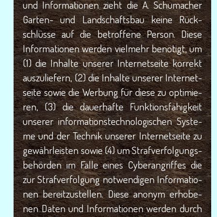
und Infor­ma­tio­nen zieht die A. Schu­ma­cher
Gar­ten- und Land­schafts­bau kei­ne Rück­
schlüs­se auf die betrof­fe­ne Per­son. Die­se
Infor­ma­tio­nen wer­den viel­mehr benö­tigt, um
(1) die Inhal­te unse­rer Inter­net­sei­te kor­rekt
aus­zu­lie­fern, (2) die Inhal­te unse­rer Inter­net­
sei­te sowie die Wer­bung für die­se zu opti­mie­
ren, (3) die dau­er­haf­te Funk­ti­ons­fä­hig­keit
unse­rer infor­ma­ti­ons­tech­no­lo­gi­schen Sys­te­
me und der Tech­nik unse­rer Inter­net­sei­te zu
gewähr­leis­ten sowie (4) um Straf­ver­fol­gungs­
be­hör­den im Fal­le eines Cyber­an­grif­fes die
zur Straf­ver­fol­gung not­wen­di­gen Infor­ma­tio­
nen bereit­zu­stel­len. Die­se anonym erho­be­
nen Daten und Infor­ma­tio­nen wer­den durch